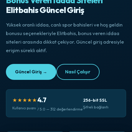
Bonus Veren İddaa Siteleri
Elitbahis Güncel Giriş
Yüksek oranlı iddaa, canlı spor bahisleri ve hoş geldin
bonusu seçenekleriyle Elitbahis, bonus veren iddaa
siteleri arasında dikkat çekiyor. Güncel giriş adresiyle
erişim sürekli aktif.
Güncel Giriş →
Nasıl Çalışır
4.7
★★★★★
256-bit SSL
Şifreli bağlantı
Kullanıcı puanı
/ 5.0 — 312 değerlendirme