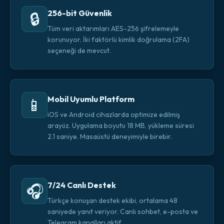
256-bit Güvenlik
🔒
Tüm veri aktarımları AES-256 şifrelemeyle
korunuyor. İki faktörlü kimlik doğrulama (2FA)
seçeneği de mevcut.
Mobil Uyumlu Platform
📱
iOS ve Android cihazlarda optimize edilmiş
arayüz. Uygulama boyutu 18 MB, yükleme süresi
2.1 saniye. Masaüstü deneyimiyle birebir.
7/24 Canlı Destek
🎧
Türkçe konuşan destek ekibi, ortalama 48
saniyede yanıt veriyor. Canlı sohbet, e-posta ve
Telegram kanalları aktif.