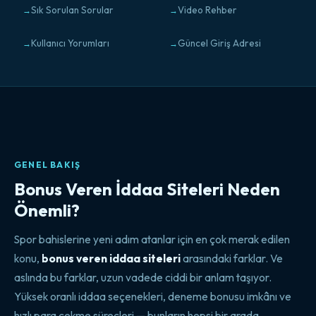
Sık Sorulan Sorular
Video Rehber
Kullanıcı Yorumları
Güncel Giriş Adresi
GENEL BAKIŞ
Bonus Veren İddaa Siteleri Neden
Önemli?
Spor bahislerine yeni adım atanlar için en çok merak edilen
konu,
bonus veren iddaa siteleri
arasındaki farklar. Ve
aslında bu farklar, uzun vadede ciddi bir anlam taşıyor.
Yüksek oranlı iddaa seçenekleri, deneme bonusu imkânı ve
hızlı para çekme süreçleri — bunların hepsi bir arada