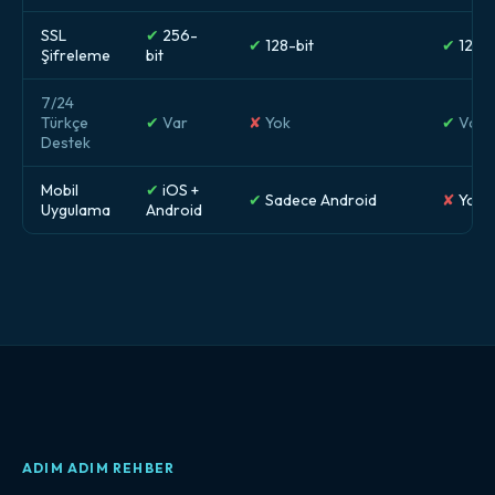
SSL
✔
256-
✔
128-bit
✔
128-b
Şifreleme
bit
7/24
Türkçe
✔
Var
✘
Yok
✔
Var
Destek
Mobil
✔
iOS +
✔
Sadece Android
✘
Yok
Uygulama
Android
ADIM ADIM REHBER