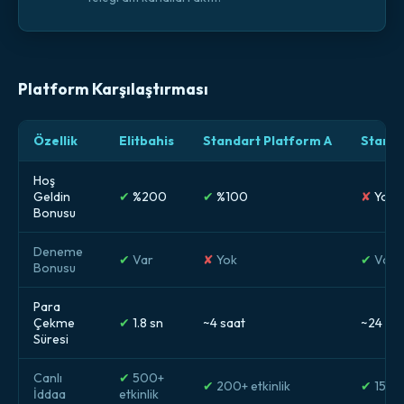
Platform Karşılaştırması
Özellik
Elitbahis
Standart Platform A
Standa
Hoş
Geldin
✔
%200
✔
%100
✘
Yok
Bonusu
Deneme
✔
Var
✘
Yok
✔
Var
Bonusu
Para
Çekme
✔
1.8 sn
~4 saat
~24 sa
Süresi
Canlı
✔
500+
✔
200+ etkinlik
✔
150+ 
İddaa
etkinlik