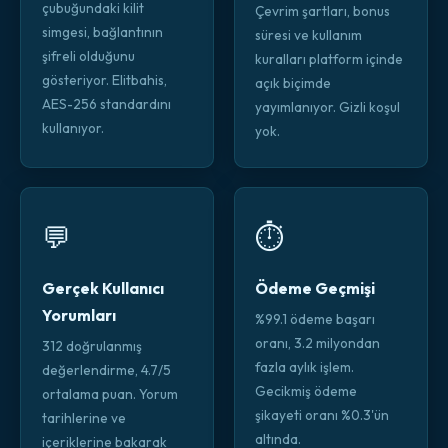
çubuğundaki kilit
Çevrim şartları, bonus
simgesi, bağlantının
süresi ve kullanım
şifreli olduğunu
kuralları platform içinde
gösteriyor. Elitbahis,
açık biçimde
AES-256 standardını
yayımlanıyor. Gizli koşul
kullanıyor.
yok.
💬
⏱️
Gerçek Kullanıcı
Ödeme Geçmişi
Yorumları
%99.1 ödeme başarı
oranı, 3.2 milyondan
312 doğrulanmış
fazla aylık işlem.
değerlendirme, 4.7/5
Gecikmiş ödeme
ortalama puan. Yorum
şikayeti oranı %0.3'ün
tarihlerine ve
altında.
içeriklerine bakarak