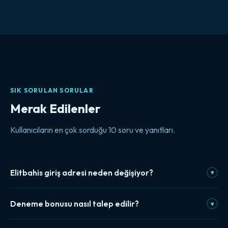
SIK SORULAN SORULAR
Merak Edilenler
Kullanıcıların en çok sorduğu 10 soru ve yanıtları.
Elitbahis giriş adresi neden değişiyor?
▾
Yurt içi erişim kısıtlamaları nedeniyle bazı platformlar periyodik
Deneme bonusu nasıl talep edilir?
▾
olarak yeni alan adları kullanıyor. Bu durum, sitenin kapandığı
anlamına gelmiyor. Güncel erişim bağlantısı bu sayfada her
Kayıt tamamlandıktan sonra deneme bonusu, hesap