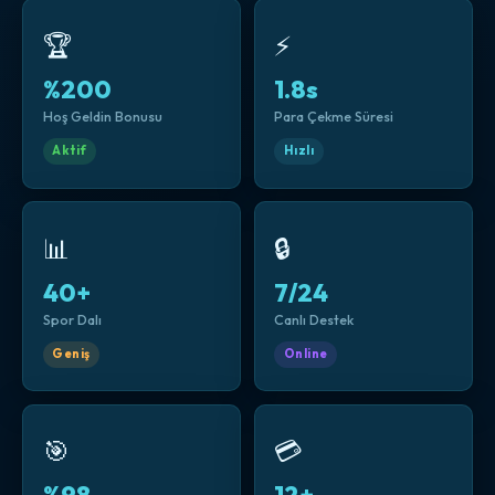
🏆
⚡
%200
1.8s
Hoş Geldin Bonusu
Para Çekme Süresi
Aktif
Hızlı
📊
🔒
40+
7/24
Spor Dalı
Canlı Destek
Geniş
Online
🎯
💳