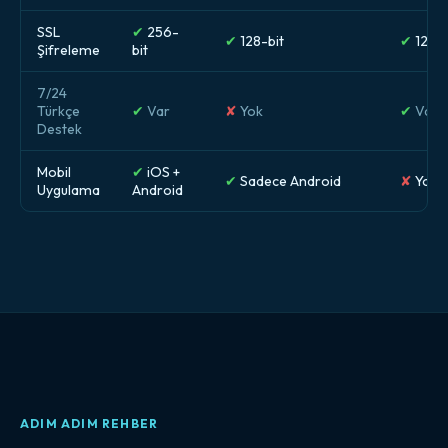
SSL
✔
256-
✔
128-bit
✔
128-b
Şifreleme
bit
7/24
Türkçe
✔
Var
✘
Yok
✔
Var
Destek
Mobil
✔
iOS +
✔
Sadece Android
✘
Yok
Uygulama
Android
ADIM ADIM REHBER