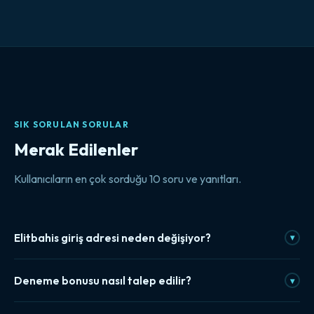
SIK SORULAN SORULAR
Merak Edilenler
Kullanıcıların en çok sorduğu 10 soru ve yanıtları.
Elitbahis giriş adresi neden değişiyor?
▾
Yurt içi erişim kısıtlamaları nedeniyle bazı platformlar periyodik
Deneme bonusu nasıl talep edilir?
▾
olarak yeni alan adları kullanıyor. Bu durum, sitenin kapandığı
anlamına gelmiyor. Güncel erişim bağlantısı bu sayfada her
Kayıt tamamlandıktan sonra deneme bonusu, hesap