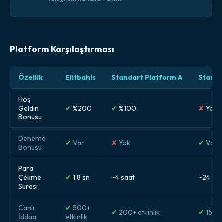
Platform Karşılaştırması
Özellik
Elitbahis
Standart Platform A
Standa
Hoş
Geldin
✔
%200
✔
%100
✘
Yok
Bonusu
Deneme
✔
Var
✘
Yok
✔
Var
Bonusu
Para
Çekme
✔
1.8 sn
~4 saat
~24 sa
Süresi
Canlı
✔
500+
✔
200+ etkinlik
✔
150+ 
İddaa
etkinlik