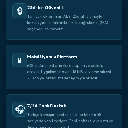
256-bit Güvenlik
🔒
Tüm veri aktarımları AES-256 şifrelemeyle
korunuyor. İki faktörlü kimlik doğrulama (2FA)
seçeneği de mevcut.
Mobil Uyumlu Platform
📱
iOS ve Android cihazlarda optimize edilmiş
arayüz. Uygulama boyutu 18 MB, yükleme süresi
2.1 saniye. Masaüstü deneyimiyle birebir.
7/24 Canlı Destek
🎧
Türkçe konuşan destek ekibi, ortalama 48
saniyede yanıt veriyor. Canlı sohbet, e-posta ve
Telegram kanalları aktif.