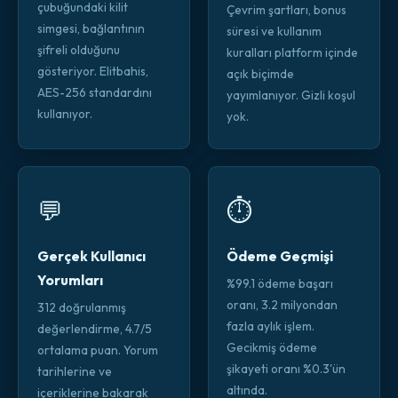
çubuğundaki kilit
Çevrim şartları, bonus
simgesi, bağlantının
süresi ve kullanım
şifreli olduğunu
kuralları platform içinde
gösteriyor. Elitbahis,
açık biçimde
AES-256 standardını
yayımlanıyor. Gizli koşul
kullanıyor.
yok.
💬
⏱️
Gerçek Kullanıcı
Ödeme Geçmişi
Yorumları
%99.1 ödeme başarı
oranı, 3.2 milyondan
312 doğrulanmış
fazla aylık işlem.
değerlendirme, 4.7/5
Gecikmiş ödeme
ortalama puan. Yorum
şikayeti oranı %0.3'ün
tarihlerine ve
altında.
içeriklerine bakarak