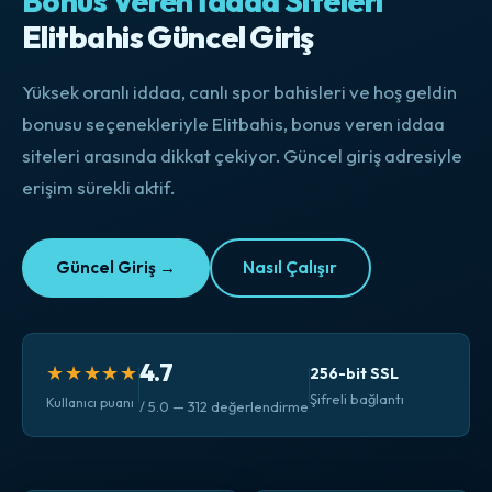
Bonus Veren İddaa Siteleri
Elitbahis Güncel Giriş
Yüksek oranlı iddaa, canlı spor bahisleri ve hoş geldin
bonusu seçenekleriyle Elitbahis, bonus veren iddaa
siteleri arasında dikkat çekiyor. Güncel giriş adresiyle
erişim sürekli aktif.
Güncel Giriş →
Nasıl Çalışır
4.7
★★★★★
256-bit SSL
Şifreli bağlantı
Kullanıcı puanı
/ 5.0 — 312 değerlendirme