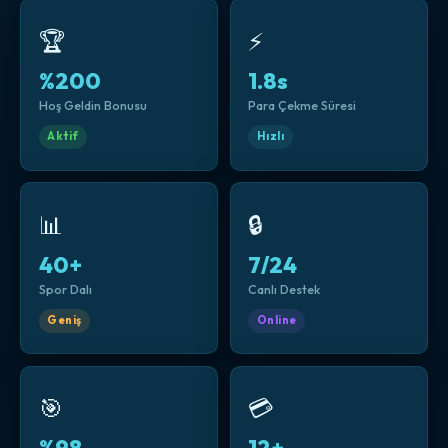
🏆
⚡
%200
1.8s
Hoş Geldin Bonusu
Para Çekme Süresi
Aktif
Hızlı
📊
🔒
40+
7/24
Spor Dalı
Canlı Destek
Geniş
Online
🎯
💳