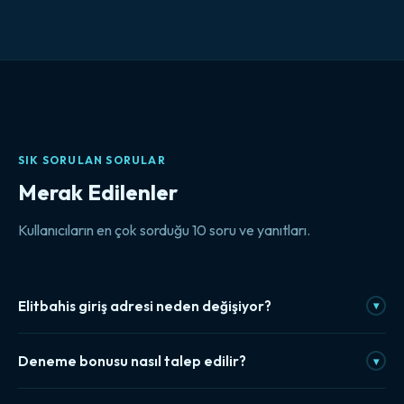
SIK SORULAN SORULAR
Merak Edilenler
Kullanıcıların en çok sorduğu 10 soru ve yanıtları.
Elitbahis giriş adresi neden değişiyor?
▾
Yurt içi erişim kısıtlamaları nedeniyle bazı platformlar periyodik
Deneme bonusu nasıl talep edilir?
▾
olarak yeni alan adları kullanıyor. Bu durum, sitenin kapandığı
anlamına gelmiyor. Güncel erişim bağlantısı bu sayfada her
Kayıt tamamlandıktan sonra deneme bonusu, hesap