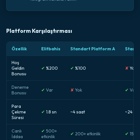
Platform Karşılaştırması
Özellik
Elitbahis
Standart Platform A
Standa
Hoş
Geldin
✔
%200
✔
%100
✘
Yok
Bonusu
Deneme
✔
Var
✘
Yok
✔
Var
Bonusu
Para
Çekme
✔
1.8 sn
~4 saat
~24 sa
Süresi
Canlı
✔
500+
✔
200+ etkinlik
✔
150+ 
İddaa
etkinlik