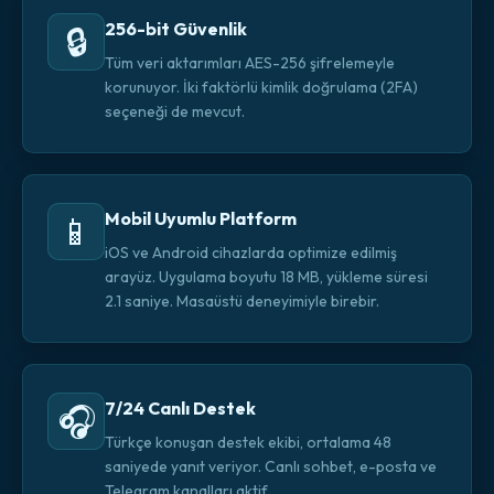
256-bit Güvenlik
🔒
Tüm veri aktarımları AES-256 şifrelemeyle
korunuyor. İki faktörlü kimlik doğrulama (2FA)
seçeneği de mevcut.
Mobil Uyumlu Platform
📱
iOS ve Android cihazlarda optimize edilmiş
arayüz. Uygulama boyutu 18 MB, yükleme süresi
2.1 saniye. Masaüstü deneyimiyle birebir.
7/24 Canlı Destek
🎧
Türkçe konuşan destek ekibi, ortalama 48
saniyede yanıt veriyor. Canlı sohbet, e-posta ve
Telegram kanalları aktif.