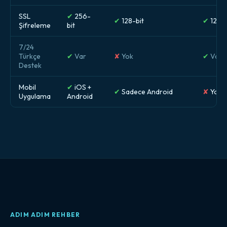
SSL
✔
256-
✔
128-bit
✔
128-b
Şifreleme
bit
7/24
Türkçe
✔
Var
✘
Yok
✔
Var
Destek
Mobil
✔
iOS +
✔
Sadece Android
✘
Yok
Uygulama
Android
ADIM ADIM REHBER