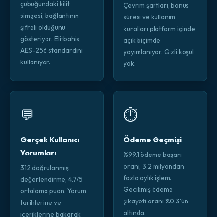
çubuğundaki kilit
Çevrim şartları, bonus
simgesi, bağlantının
süresi ve kullanım
şifreli olduğunu
kuralları platform içinde
gösteriyor. Elitbahis,
açık biçimde
AES-256 standardını
yayımlanıyor. Gizli koşul
kullanıyor.
yok.
💬
⏱️
Gerçek Kullanıcı
Ödeme Geçmişi
Yorumları
%99.1 ödeme başarı
oranı, 3.2 milyondan
312 doğrulanmış
fazla aylık işlem.
değerlendirme, 4.7/5
Gecikmiş ödeme
ortalama puan. Yorum
şikayeti oranı %0.3'ün
tarihlerine ve
altında.
içeriklerine bakarak