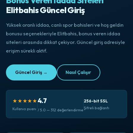
Bonus Veren İddaa Siteleri
Elitbahis Güncel Giriş
Yüksek oranlı iddaa, canlı spor bahisleri ve hoş geldin
bonusu seçenekleriyle Elitbahis, bonus veren iddaa
siteleri arasında dikkat çekiyor. Güncel giriş adresiyle
erişim sürekli aktif.
Güncel Giriş →
Nasıl Çalışır
4.7
★★★★★
256-bit SSL
Şifreli bağlantı
Kullanıcı puanı
/ 5.0 — 312 değerlendirme