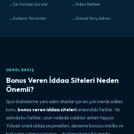
Sık Sorulan Sorular
Video Rehber
Kullanıcı Yorumları
Güncel Giriş Adresi
GENEL BAKIŞ
Bonus Veren İddaa Siteleri Neden
Önemli?
Spor bahislerine yeni adım atanlar için en çok merak edilen
konu,
bonus veren iddaa siteleri
arasındaki farklar. Ve
aslında bu farklar, uzun vadede ciddi bir anlam taşıyor.
Yüksek oranlı iddaa seçenekleri, deneme bonusu imkânı ve
hızlı para çekme süreçleri — bunların hepsi bir arada