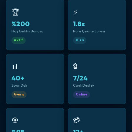
🏆
⚡
%200
1.8s
Hoş Geldin Bonusu
Para Çekme Süresi
Aktif
Hızlı
📊
🔒
40+
7/24
Spor Dalı
Canlı Destek
Geniş
Online
🎯
💳