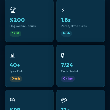
🏆
⚡
%200
1.8s
Hoş Geldin Bonusu
Para Çekme Süresi
Aktif
Hızlı
📊
🔒
40+
7/24
Spor Dalı
Canlı Destek
Geniş
Online
🎯
💳