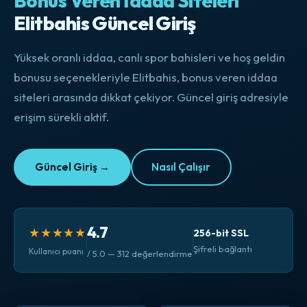
Bonus Veren İddaa Siteleri
Elitbahis Güncel Giriş
Yüksek oranlı iddaa, canlı spor bahisleri ve hoş geldin
bonusu seçenekleriyle Elitbahis, bonus veren iddaa
siteleri arasında dikkat çekiyor. Güncel giriş adresiyle
erişim sürekli aktif.
Güncel Giriş →
Nasıl Çalışır
4.7
★★★★★
256-bit SSL
Şifreli bağlantı
Kullanıcı puanı
/ 5.0 — 312 değerlendirme