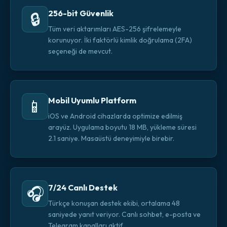
256-bit Güvenlik
🔒
Tüm veri aktarımları AES-256 şifrelemeyle
korunuyor. İki faktörlü kimlik doğrulama (2FA)
seçeneği de mevcut.
Mobil Uyumlu Platform
📱
iOS ve Android cihazlarda optimize edilmiş
arayüz. Uygulama boyutu 18 MB, yükleme süresi
2.1 saniye. Masaüstü deneyimiyle birebir.
7/24 Canlı Destek
🎧
Türkçe konuşan destek ekibi, ortalama 48
saniyede yanıt veriyor. Canlı sohbet, e-posta ve
Telegram kanalları aktif.