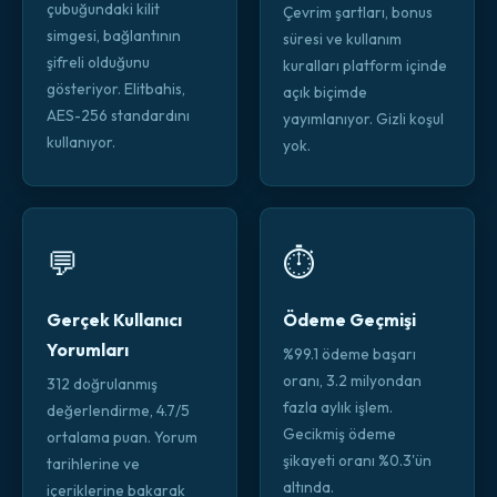
çubuğundaki kilit
Çevrim şartları, bonus
simgesi, bağlantının
süresi ve kullanım
şifreli olduğunu
kuralları platform içinde
gösteriyor. Elitbahis,
açık biçimde
AES-256 standardını
yayımlanıyor. Gizli koşul
kullanıyor.
yok.
💬
⏱️
Gerçek Kullanıcı
Ödeme Geçmişi
Yorumları
%99.1 ödeme başarı
oranı, 3.2 milyondan
312 doğrulanmış
fazla aylık işlem.
değerlendirme, 4.7/5
Gecikmiş ödeme
ortalama puan. Yorum
şikayeti oranı %0.3'ün
tarihlerine ve
altında.
içeriklerine bakarak