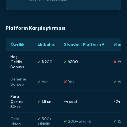
Platform Karşılaştırması
Özellik
Elitbahis
Standart Platform A
Standa
Hoş
Geldin
✔
%200
✔
%100
✘
Yok
Bonusu
Deneme
✔
Var
✘
Yok
✔
Var
Bonusu
Para
Çekme
✔
1.8 sn
~4 saat
~24 sa
Süresi
Canlı
✔
500+
✔
200+ etkinlik
✔
150+ 
İddaa
etkinlik