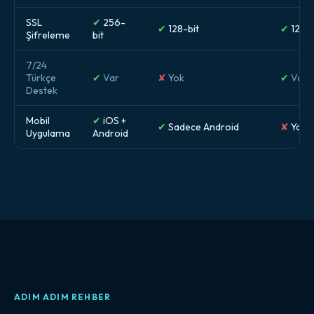
SSL
✔
256-
✔
128-bit
✔
128-b
Şifreleme
bit
7/24
Türkçe
✔
Var
✘
Yok
✔
Var
Destek
Mobil
✔
iOS +
✔
Sadece Android
✘
Yok
Uygulama
Android
ADIM ADIM REHBER