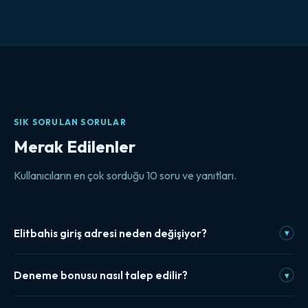
SIK SORULAN SORULAR
Merak Edilenler
Kullanıcıların en çok sorduğu 10 soru ve yanıtları.
Elitbahis giriş adresi neden değişiyor?
▾
Yurt içi erişim kısıtlamaları nedeniyle bazı platformlar periyodik
Deneme bonusu nasıl talep edilir?
▾
olarak yeni alan adları kullanıyor. Bu durum, sitenin kapandığı
anlamına gelmiyor. Güncel erişim bağlantısı bu sayfada her
Kayıt tamamlandıktan sonra deneme bonusu, hesap