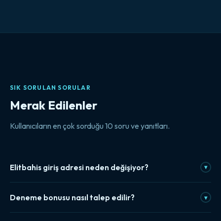
SIK SORULAN SORULAR
Merak Edilenler
Kullanıcıların en çok sorduğu 10 soru ve yanıtları.
Elitbahis giriş adresi neden değişiyor?
▾
Yurt içi erişim kısıtlamaları nedeniyle bazı platformlar periyodik
Deneme bonusu nasıl talep edilir?
▾
olarak yeni alan adları kullanıyor. Bu durum, sitenin kapandığı
anlamına gelmiyor. Güncel erişim bağlantısı bu sayfada her
Kayıt tamamlandıktan sonra deneme bonusu, hesap