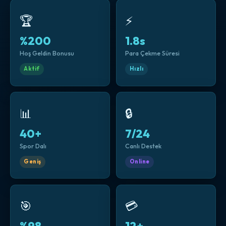
🏆
⚡
%200
1.8s
Hoş Geldin Bonusu
Para Çekme Süresi
Aktif
Hızlı
📊
🔒
40+
7/24
Spor Dalı
Canlı Destek
Geniş
Online
🎯
💳