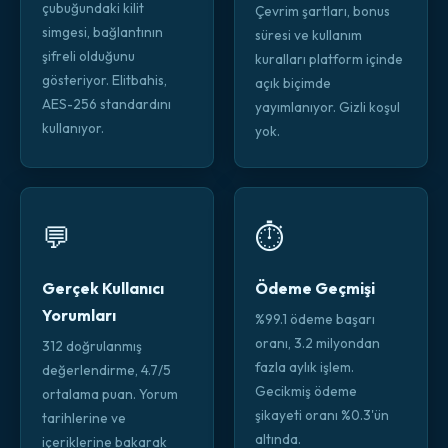
çubuğundaki kilit
Çevrim şartları, bonus
simgesi, bağlantının
süresi ve kullanım
şifreli olduğunu
kuralları platform içinde
gösteriyor. Elitbahis,
açık biçimde
AES-256 standardını
yayımlanıyor. Gizli koşul
kullanıyor.
yok.
💬
⏱️
Gerçek Kullanıcı
Ödeme Geçmişi
Yorumları
%99.1 ödeme başarı
oranı, 3.2 milyondan
312 doğrulanmış
fazla aylık işlem.
değerlendirme, 4.7/5
Gecikmiş ödeme
ortalama puan. Yorum
şikayeti oranı %0.3'ün
tarihlerine ve
altında.
içeriklerine bakarak