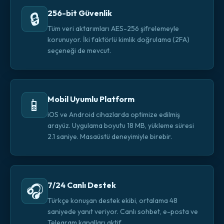
256-bit Güvenlik
🔒
Tüm veri aktarımları AES-256 şifrelemeyle
korunuyor. İki faktörlü kimlik doğrulama (2FA)
seçeneği de mevcut.
Mobil Uyumlu Platform
📱
iOS ve Android cihazlarda optimize edilmiş
arayüz. Uygulama boyutu 18 MB, yükleme süresi
2.1 saniye. Masaüstü deneyimiyle birebir.
7/24 Canlı Destek
🎧
Türkçe konuşan destek ekibi, ortalama 48
saniyede yanıt veriyor. Canlı sohbet, e-posta ve
Telegram kanalları aktif.