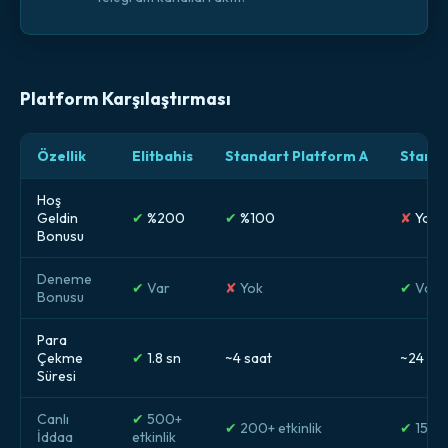
Platform Karşılaştırması
Özellik
Elitbahis
Standart Platform A
Standa
Hoş
Geldin
✔
%200
✔
%100
✘
Yok
Bonusu
Deneme
✔
Var
✘
Yok
✔
Var
Bonusu
Para
Çekme
✔
1.8 sn
~4 saat
~24 sa
Süresi
Canlı
✔
500+
✔
200+ etkinlik
✔
150+ 
İddaa
etkinlik