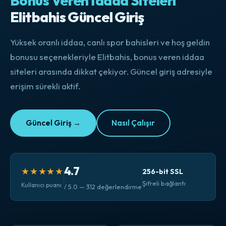
Bonus Veren İddaa Siteleri
Elitbahis Güncel Giriş
Yüksek oranlı iddaa, canlı spor bahisleri ve hoş geldin
bonusu seçenekleriyle Elitbahis, bonus veren iddaa
siteleri arasında dikkat çekiyor. Güncel giriş adresiyle
erişim sürekli aktif.
Güncel Giriş →
Nasıl Çalışır
4.7
★★★★★
256-bit SSL
Şifreli bağlantı
Kullanıcı puanı
/ 5.0 — 312 değerlendirme