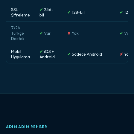
SSL
✔
256-
✔
128-bit
✔
128-b
Şifreleme
bit
7/24
Türkçe
✔
Var
✘
Yok
✔
Var
Destek
Mobil
✔
iOS +
✔
Sadece Android
✘
Yok
Uygulama
Android
ADIM ADIM REHBER